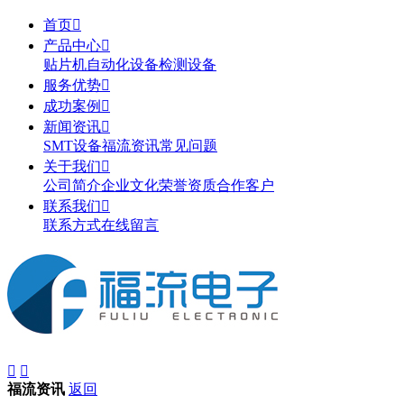
首页

产品中心

贴片机
自动化设备
检测设备
服务优势

成功案例

新闻资讯

SMT设备
福流资讯
常见问题
关于我们

公司简介
企业文化
荣誉资质
合作客户
联系我们

联系方式
在线留言


福流资讯
返回