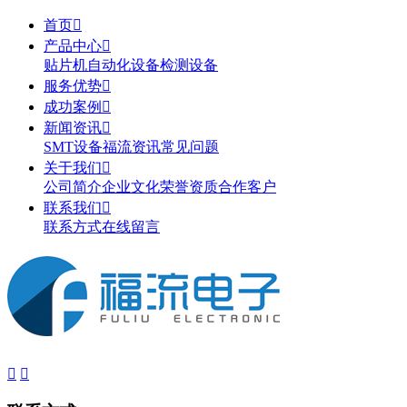
首页

产品中心

贴片机
自动化设备
检测设备
服务优势

成功案例

新闻资讯

SMT设备
福流资讯
常见问题
关于我们

公司简介
企业文化
荣誉资质
合作客户
联系我们

联系方式
在线留言

