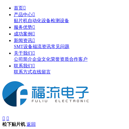
首页

产品中心

贴片机
自动化设备
检测设备
服务优势

成功案例

新闻资讯

SMT设备
福流资讯
常见问题
关于我们

公司简介
企业文化
荣誉资质
合作客户
联系我们

联系方式
在线留言


松下贴片机
返回