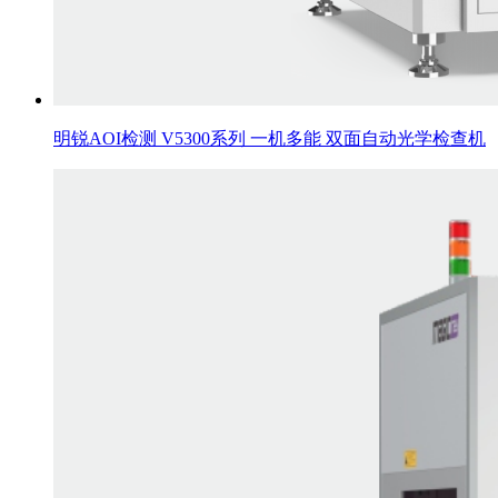
明锐AOI检测 V5300系列 一机多能 双面自动光学检查机