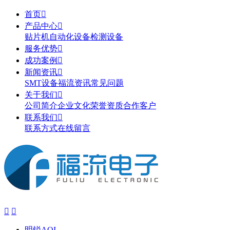
首页

产品中心

贴片机
自动化设备
检测设备
服务优势

成功案例

新闻资讯

SMT设备
福流资讯
常见问题
关于我们

公司简介
企业文化
荣誉资质
合作客户
联系我们

联系方式
在线留言


明锐AOI