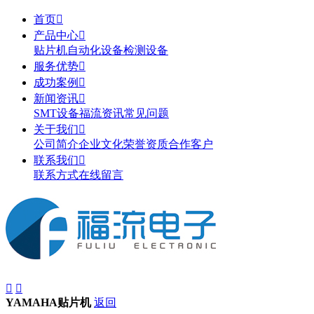
首页

产品中心

贴片机
自动化设备
检测设备
服务优势

成功案例

新闻资讯

SMT设备
福流资讯
常见问题
关于我们

公司简介
企业文化
荣誉资质
合作客户
联系我们

联系方式
在线留言


YAMAHA贴片机
返回