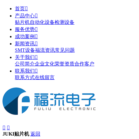
首页

产品中心

贴片机
自动化设备
检测设备
服务优势

成功案例

新闻资讯

SMT设备
福流资讯
常见问题
关于我们

公司简介
企业文化
荣誉资质
合作客户
联系我们

联系方式
在线留言


JUKI贴片机
返回